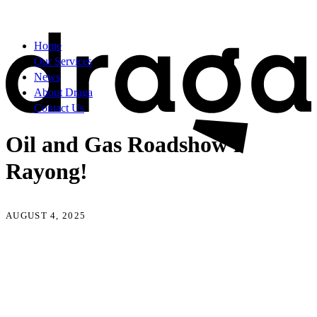
Home
Our Services
News
About Draga
Contact Us
Oil and Gas Roadshow i
Rayong!
AUGUST 4, 2025